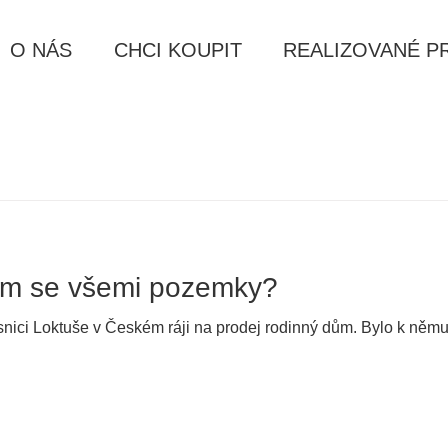
O NÁS
CHCI KOUPIT
REALIZOVANÉ P
ům se všemi pozemky?
snici Loktuše v Českém ráji na prodej rodinný dům. Bylo k něm