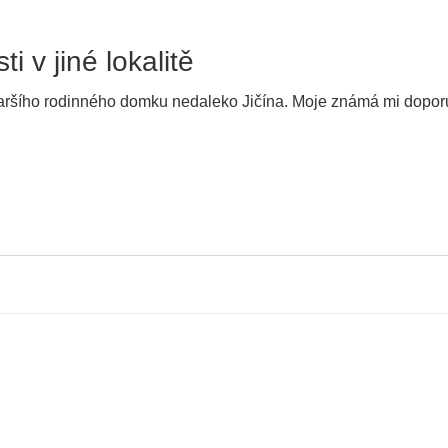
i v jiné lokalitě
aršího rodinného domku nedaleko Jičína. Moje známá mi doporuči