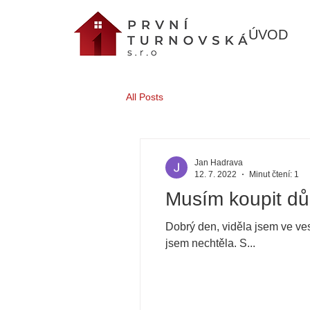
ÚVOD
All Posts
Jan Hadrava
12. 7. 2022
Minut čtení: 1
Musím koupit d
Dobrý den, viděla jsem ve ve
jsem nechtěla. S...