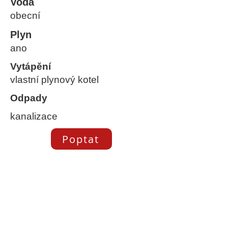
Voda
obecní
Plyn
ano
Vytápění
vlastní plynový kotel
Odpady
kanalizace
Poptat
Velikost
pozemku
Podlahová
plocha
Zastavěná