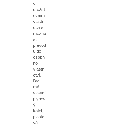
v
družst
evním
vlastni
ctví s
možno
stí
převod
u do
osobní
ho
vlastni
ctví.
Byt
má
vlastní
plynov
ý
kotel,
plasto
vá