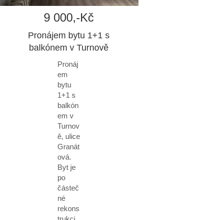
9 000,-Kč
Pronájem bytu 1+1 s
balkónem v Turnově
Pronáj
em
bytu
1+1 s
balkón
em v
Turnov
ě, ulice
Granát
ová.
Byt je
po
částeč
né
rekons
trukci.