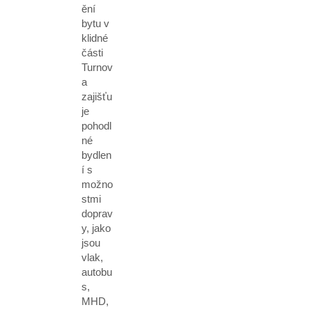
ění
bytu v
klidné
části
Turnov
a
zajišťu
je
pohodl
né
bydlen
í s
možno
stmi
doprav
y, jako
jsou
vlak,
autobu
s,
MHD,