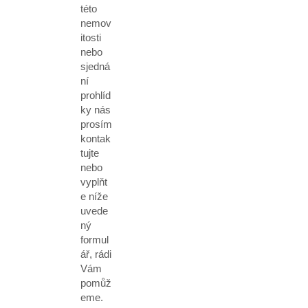
této
nemov
itosti
nebo
sjedná
ní
prohlíd
ky nás
prosím
kontak
tujte
nebo
vyplňt
e níže
uvede
ný
formul
ář, rádi
Vám
pomůž
eme.