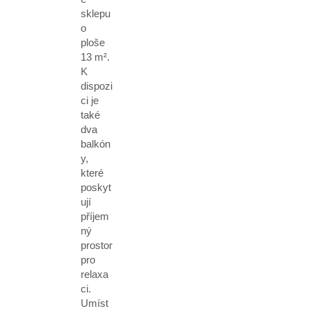
sklepu
o
ploše
13 m².
K
dispozi
ci je
také
dva
balkón
y,
které
poskyt
ují
příjem
ný
prostor
pro
relaxa
ci.
Umíst