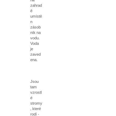
zahrad
ě
umístě
n
zásob
ník na
vodu.
Voda
je
zaved
ena.
Jsou
tam
vzrostl
é
stromy
, které
rodí -