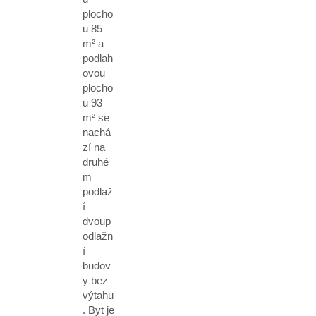
plocho
u 85
m² a
podlah
ovou
plocho
u 93
m² se
nachá
zí na
druhé
m
podlaž
í
dvoup
odlažn
í
budov
y bez
výtahu
. Byt je