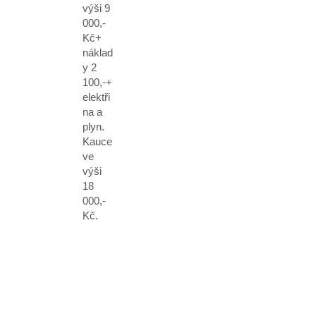
výši 9
000,-
Kč+
náklad
y 2
100,-+
elektři
na a
plyn.
Kauce
ve
výši
18
000,-
Kč.