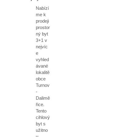
Nabízí
me k
prodeji
prostor
ný byt
3+1 v
nejvíc
e
vyhled
ávané
lokalitě
obce
Turnov
-
Dalimě
řice.
Tento
cihlový
byt s
užitno
u