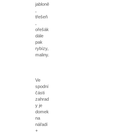
jabloně
,
třešeň
,
ořešák
dále
pak
rybízy,
maliny.
Ve
spodní
části
zahrad
y je
domek
na
nářadí
+