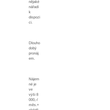
nějaké
nářadí
k
dispozi
ci.
Dlouho
dobý
pronáj
em.
Nájem
né je
ve
výši 8
000,-/
měs.+
elektři