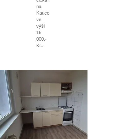
na.
Kauce
ve
výši
16
000,-
Kč.