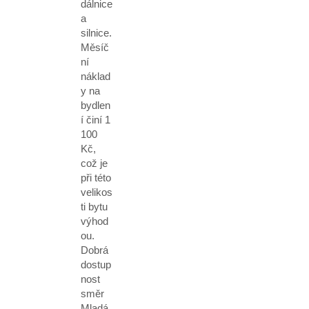
dálnice
a
silnice.
Měsíč
ní
náklad
y na
bydlen
í činí 1
100
Kč,
což je
při této
velikos
ti bytu
výhod
ou.
Dobrá
dostup
nost
směr
Mladá