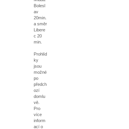
Bolesl
av
20min.
a směr
Libere
c 20
min.
Prohlíd
ky
jsou
možné
po
předch
ozí
domlu
vě.
Pro
více
inform
ací o